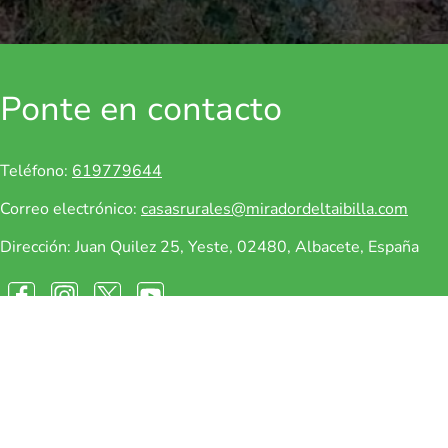
Ponte en contacto
Teléfono:
619779644
Correo electrónico:
casasrurales@miradordeltaibilla.com
Dirección: Juan Quilez 25, Yeste, 02480, Albacete, España